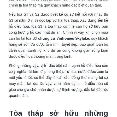
chính là tòa tháp mà quý khách hàng đặc biệt quan tâm.
Nếu tòa S1 và S2 được thiết kế có sự kết nối với nhau thì
S3 lại nằm ở vị trí độc lập với hai tòa tháp. Xây dựng liền kề
hồ điều hòa, tòa S3 là tòa tháp có tỉ lệ căn hộ sở hữu ban
công hướng hồ cao nhất dự án. Chính vì vậy, khi chọn mua
căn hộ tại tòa S3
chung cư Vinhomes Skylake
, quý khách
hàng sẽ sở hữu được tầm nhìn tuyệt đẹp, bao quát toàn bộ
cảnh quan xanh nội khu dự án cùng không gian sống luôn
được điều hòa thoáng mát, trong lành.
Không những vậy, vị trí đặc biệt nằm cạnh hồ điều hòa còn
có ý nghĩa rất lớn tới phong thủy. Từ lâu, nước được xem là
một yếu tố tốt, có thể đẩy lùi cái xấu, đồng thời mang tới sự
may mắn, tài lộc. Do vậy, vị trí nằm cạnh hồ điều hòa sẽ
giúp cho gia chủ nhận được sự thịnh vượng, đắc tài đắc lộc
quanh năm.
Tòa tháp sở hữu những