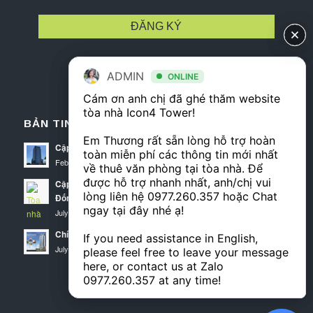
ADMIN
ADMIN
ONLINE
ONLINE
Cám ơn anh chị đã ghé thăm website 
Cám ơn anh chị đã ghé thăm website 
tòa nhà Icon4 Tower! 

tòa nhà Icon4 Tower! 

BẢN TIN ICON4 TOWER
Em Thương rất sẵn lòng hỗ trợ hoàn 
Em Thương rất sẵn lòng hỗ trợ hoàn 
Cập nhật diện tích trống tháng 3 tại Icon4 Tower
toàn miễn phí các thông tin mới nhất 
toàn miễn phí các thông tin mới nhất 
February 25, 2020 - 7:09 am
về thuê văn phòng tại tòa nhà. Để 
về thuê văn phòng tại tòa nhà. Để 
được hỗ trợ nhanh nhất, anh/chị vui 
được hỗ trợ nhanh nhất, anh/chị vui 
Cập nhật thông tin cho thuê văn phòng Icon4 Tower quận
lòng liên hệ 
lòng liên hệ 
0977.260.357
0977.260.357
 hoặc Chat 
 hoặc Chat 
Đống Đa
ngay tại đây nhé ạ! 

ngay tại đây nhé ạ! 

July 25, 2019 - 4:13 am
Chính sách thuê văn phòng Icon 4 Tower
If you need assistance in English, 
If you need assistance in English, 
July 10, 2019 - 10:32 am
please feel free to leave your message 
please feel free to leave your message 
here, or contact us at Zalo 
here, or contact us at Zalo 
0977.260.357
0977.260.357
 at any time!
 at any time!