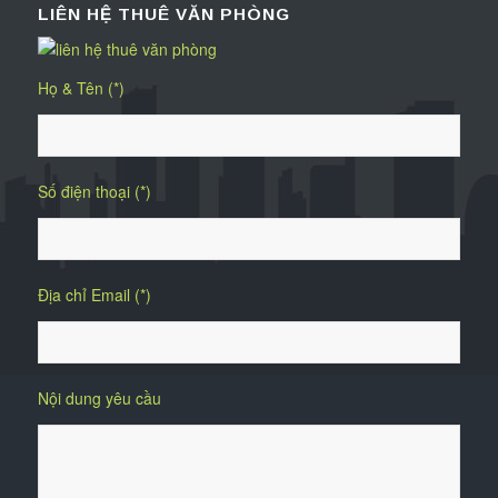
LIÊN HỆ THUÊ VĂN PHÒNG
Họ & Tên (*)
Số điện thoại (*)
Địa chỉ Email (*)
Nội dung yêu cầu