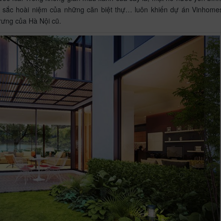
 sắc hoài niệm của những căn biệt thự… luôn khiến dự án Vinhome
rưng của Hà Nội cũ.