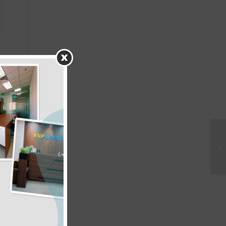
h
i
ự
,
ể
c
ư