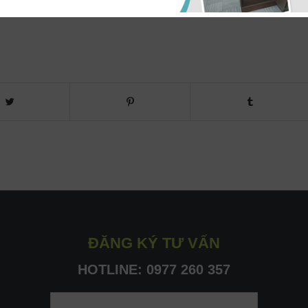
ĐĂNG KÝ TƯ VẤN
HOTLINE: ​0977 260 357