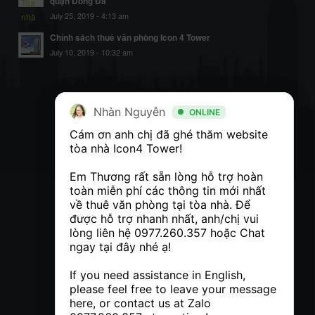
quận Đống Đa
July 25, 2019 - 4:13 am
Chính sách thuê văn phòng Icon 4 Tower
July 10, 2019 - 10:32 am
Nhàn Nguyễn
Nhàn Nguyễn
ONLINE
ONLINE
Cám ơn anh chị đã ghé thăm website 
Cám ơn anh chị đã ghé thăm website 
tòa nhà Icon4 Tower! 

tòa nhà Icon4 Tower! 

Em Thương rất sẵn lòng hỗ trợ hoàn 
Em Thương rất sẵn lòng hỗ trợ hoàn 
toàn miễn phí các thông tin mới nhất 
toàn miễn phí các thông tin mới nhất 
về thuê văn phòng tại tòa nhà. Để 
về thuê văn phòng tại tòa nhà. Để 
được hỗ trợ nhanh nhất, anh/chị vui 
được hỗ trợ nhanh nhất, anh/chị vui 
lòng liên hệ 
lòng liên hệ 
0977.260.357
0977.260.357
 hoặc Chat 
 hoặc Chat 
ngay tại đây nhé ạ! 

ngay tại đây nhé ạ! 

If you need assistance in English, 
If you need assistance in English, 
please feel free to leave your message 
please feel free to leave your message 
here, or contact us at Zalo 
here, or contact us at Zalo 