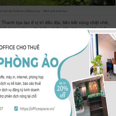
ới biệt thự Vinhomes Thăng Long – Hình ảnh minh họa
g Thanh
tọa lạc ở vị trí đắc địa, liên kết vùng chặt chẽ,
thế dự án cũng sở nhiều nhiều tiện ích ngoại khu hấp
g tại đây.
 cũng nhộn nhịp, người ta quen với sự phồn hoa ấy nhưng lại yêu thíc
 kia, vì thế
du an Vinhomes Thang Long
sẽ là sự kết hợp tuyệt vờ
ột Hà Nội tuyệt đẹp, một Hà Nội khiến bao người mơ ước.
ìm lại được cho mình sự thổn thức, trái tim lỗi nhịp một lần nữa với
d
i sáng hay những ngay lang thang quanh các con đường tại phân khu
tư đã nghiên cứu rất kỹ về Hà Nội, có yêu Hà Nội nhiều lắm mới có th
 ấn tượng đến vậy.
ng
hiện đã được chúng tôi cập nhật, để biết thêm thông tin chi tiết hoặ
hàng có thể liên hệ ngay với chúng tôi hoặc đăng ký để chuyên viên t
à khách hàng cân. Xin chân thành cảm ơn!
yal Park
hướng đến cuộc sống tiện nghi, mang đẳng