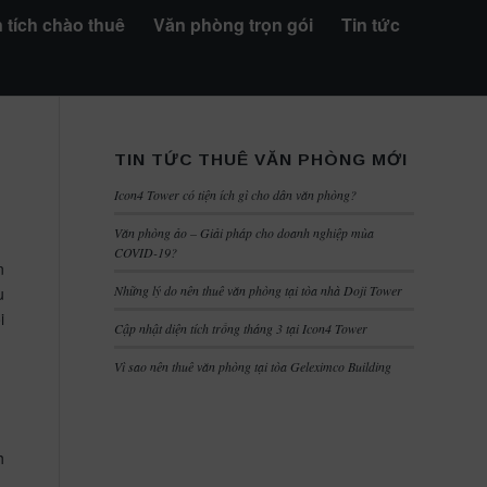
 tích chào thuê
Văn phòng trọn gói
Tin tức
TIN TỨC THUÊ VĂN PHÒNG MỚI
Icon4 Tower có tiện ích gì cho dân văn phòng?
Văn phòng ảo – Giải pháp cho doanh nghiệp mùa
COVID-19?
n
Những lý do nên thuê văn phòng tại tòa nhà Doji Tower
u
i
Cập nhật diện tích trống tháng 3 tại Icon4 Tower
Vì sao nên thuê văn phòng tại tòa Geleximco Building
h
,