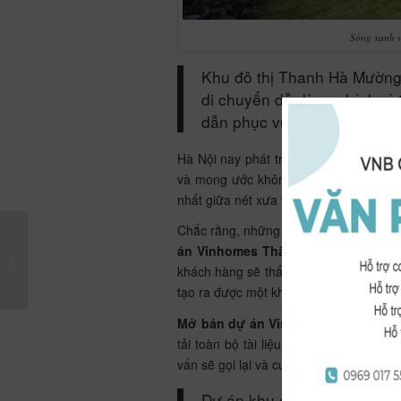
Sống xanh v
Khu đô thị Thanh Hà Mườn
di chuyển dễ dàng chính vì 
dẫn phục vụ cư dân sinh sốn
Hà Nội nay phát triển hơn, hiện đại và
và mong ước không gian yên tĩnh trước
nhất giữa nét xưa và nay để tạo nên m
Chắc rằng, những người yêu Hà Nội sẽ t
Biệt thự Vinhomes
án Vinhomes Thăng Long
. Mỗi buổ
Imperia – khẳng định
khách hàng sẽ thấy được rằng chủ đầu 
“gu” riêng của chủ...
tạo ra được một khu đô thị bình yên và
Mở bán dự án Vinhomes Thăng Lo
tải toàn bộ tài liệu dự án, quý khách 
vấn sẽ gọi lại và cung cấp thông tin m
Dự án
khu đô thị Hinode Ro