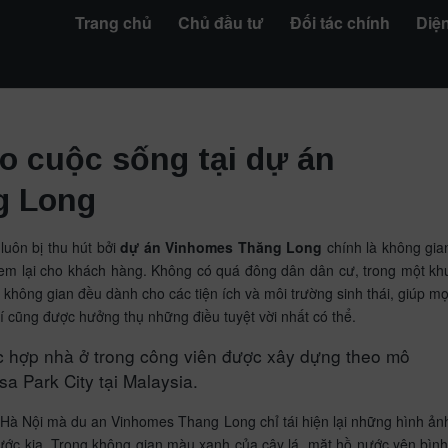
Trang chủ
Chủ đầu tư
Đối tác chính
Diện
o cuộc sống tại dự án
g Long
uôn bị thu hút bởi
dự án Vinhomes Thăng Long
chính là không gia
đem lại cho khách hàng. Không có quá đông dân dân cư, trong một kh
n không gian đều dành cho các tiện ích và môi trường sinh thái, giúp mọ
hí cũng được hưởng thụ những điều tuyệt vời nhất có thể.
 hợp nhà ở trong công viên được xây dựng theo mô
sa Park City tại Malaysia.
ề Hà Nội mà du an Vinhomes Thang Long chỉ tái hiện lại những hình ản
ước kia. Trong không gian màu xanh của cây lá, mặt hồ nước yên bình