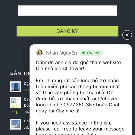
Nhàn Nguyễn
Nhàn Nguyễn
ONLINE
ONLINE
Cám ơn anh chị đã ghé thăm website 
Cám ơn anh chị đã ghé thăm website 
tòa nhà Icon4 Tower! 

tòa nhà Icon4 Tower! 

BẢN TIN ICON4 TOWER
Em Thương rất sẵn lòng hỗ trợ hoàn 
Em Thương rất sẵn lòng hỗ trợ hoàn 
Cập nhật diện tích trống tháng 3 tại Icon4 Tower
toàn miễn phí các thông tin mới nhất 
toàn miễn phí các thông tin mới nhất 
February 25, 2020 - 7:09 am
về thuê văn phòng tại tòa nhà. Để 
về thuê văn phòng tại tòa nhà. Để 
được hỗ trợ nhanh nhất, anh/chị vui 
được hỗ trợ nhanh nhất, anh/chị vui 
Cập nhật thông tin cho thuê văn phòng Icon4 Tower quận
lòng liên hệ 
lòng liên hệ 
0977.260.357
0977.260.357
 hoặc Chat 
 hoặc Chat 
Đống Đa
ngay tại đây nhé ạ! 

ngay tại đây nhé ạ! 

July 25, 2019 - 4:13 am
Chính sách thuê văn phòng Icon 4 Tower
If you need assistance in English, 
If you need assistance in English, 
July 10, 2019 - 10:32 am
please feel free to leave your message 
please feel free to leave your message 
here, or contact us at Zalo 
here, or contact us at Zalo 