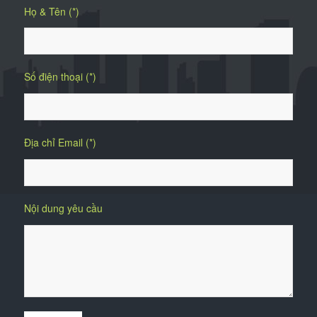
Họ & Tên (*)
Số điện thoại (*)
Địa chỉ Email (*)
Nội dung yêu cầu