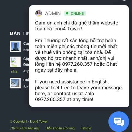
ADMIN
ADMIN
ONLINE
ONLINE
Cám ơn anh chị đã ghé thăm website 
Cám ơn anh chị đã ghé thăm website 
tòa nhà Icon4 Tower! 

tòa nhà Icon4 Tower! 

BẢN TIN ICON4 TOWER
Em Thương rất sẵn lòng hỗ trợ hoàn 
Em Thương rất sẵn lòng hỗ trợ hoàn 
Cập nhật diện tích trống tháng 3 tại Icon4 Tower
toàn miễn phí các thông tin mới nhất 
toàn miễn phí các thông tin mới nhất 
February 25, 2020 - 7:09 am
về thuê văn phòng tại tòa nhà. Để 
về thuê văn phòng tại tòa nhà. Để 
được hỗ trợ nhanh nhất, anh/chị vui 
được hỗ trợ nhanh nhất, anh/chị vui 
Cập nhật thông tin cho thuê văn phòng Icon4 Tower quận
lòng liên hệ 
lòng liên hệ 
0977.260.357
0977.260.357
 hoặc Chat 
 hoặc Chat 
Đống Đa
ngay tại đây nhé ạ! 

ngay tại đây nhé ạ! 

July 25, 2019 - 4:13 am
Chính sách thuê văn phòng Icon 4 Tower
If you need assistance in English, 
If you need assistance in English, 
July 10, 2019 - 10:32 am
please feel free to leave your message 
please feel free to leave your message 
here, or contact us at Zalo 
here, or contact us at Zalo 
0977.260.357
0977.260.357
 at any time!
 at any time!
© Copyright - Icon4 Tower
Chính sách bảo mật
Điều khoản sử dụng
Liên hệ